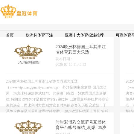
首页
欧洲杯体育下注
亚洲十大体育投注推荐
可靠体育
首页
体育平台推荐
体育下注十大推荐
2024欧洲杯德国土耳其浙江
省体育彩票大乐透
（www.viphuangguantiyumaster.vip）
发布日期：
2026-07-15 11:45:13
2024欧洲杯德国土耳其浙江省体育彩票大乐透
20
（www.viphuangguantiyumaster.vip） 外洋足联主席詹尼·因凡蒂诺
（ww
周一为寰球杯递次体式狡辩。此前澳门在线，好意思国总统唐纳
决赛
德·特朗普讴颂外洋足联暂停实行弗拉林·巴洛贡寰球杯红牌停赛管
绝杀
束的决定，而比利时方面则对这名时尚的参赛阅历提议质疑，干
心，
系争议也在足球界和政界捏续发酵。 2024欧洲杯德国土耳其 篮球
场哨
技巧 因凡蒂诺示意，外洋足联...
勒欧
时时彩博彩交流群号互博体
育平台帐号冻结_刷爆! 39岁
梅西再刷N项记载: 包揽弓手