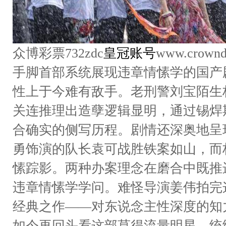
众博彩票732zdc
皇冠账号
www.crownd
手脚首部系统展现违章情愫学的国产
性上于今难有敌手。老刑警刘宝陌生析
关连推理出造孽逻辑显明，通过锡焊
合确实的侧写历程。剧情还深奥地呈
勇饰演的队长袁可战胜铁案如山，而
愫踪影。两种办案理念在磨合中既推
违章情愫学学问。难怪导演姜伟拍完
经典之作——对东说念主性深度的知
如今再回头看这部莫得流量明星、统