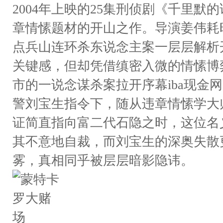
2004年上映的25集刑侦剧《千里
章情愫题材的开山之作。导演姜伟耗
点兵山连环杀东说念主案一层层解析
关键感，但却凭借缜密入微的情愫博
市的一说念谋杀案拉开序幕iba现金
警刘宝生指令下，随从违章情愫学大
证简直指向富二代石隐之时，这位名
其不意地自裁，而刘宝生的深奥失散
雾，真相同乎被层层暗影隐讳。