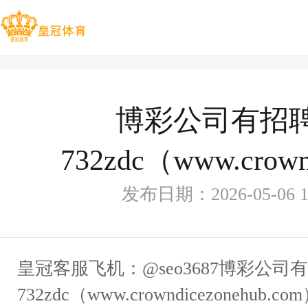
首页
欧洲杯体育下注
亚洲十大体育投注推荐
可靠体育
首页
体育平台推荐
体育下注十大推荐
博彩公司有招
732zdc（www.crown
发布日期：2026-05-06
皇冠客服飞机：@seo3687
博彩公司有
732zdc（www.crowndicezonehub.co