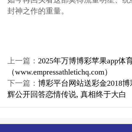
封神之作的重量。
上一篇：
2025年万博博彩苹果app
（www.empressathletichq.com）
下一篇：
博彩平台网站送彩金2018博
辉公开回答恋情传说, 真相终于大白