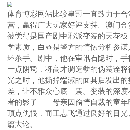
体育博彩网站比较皇冠一直致力于合
营，赢得广大玩家好评支持。澳门金
被觉得是国产剧中邪派变装的天花板
学素质，白昼是警方的情愫分析参谋
环杀手。剧中，他在审讯石隐时，手
一点阴鸷，将高才调造孽的伪装诠释
光之时，他撕掉端淑的面具后发出的
差，让不雅众心底一震。变装的深度
者的影子——母亲因偷情自裁的童年
顶点仇恨，而王志飞通过良好的目光
篇大论。