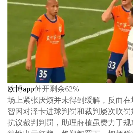
欧博app
伸开剩余62%
场上紧张厌烦并未得到缓解，反而在
智因对泽卡进球判罚和裁判屡次吹罚
抗议裁判判罚，助理莳植虽费力于规