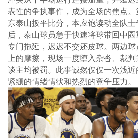
表性的争执事件，成为全场的焦点。
东泰山扳平比分，本应饱读动全队士
后，泰山球员急于快速将球带回中圈
专门拖延，迟迟不交还皮球。两边球
上的摩擦，现场一度堕入杂沓。裁判
谈主均被罚。此事诚然仅仅一次浅近
紧绷的情绪情状和热烈的竞争压力。