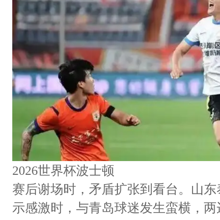
2026世界杯波士顿
赛后谢场时，矛盾扩张到看台。山东
示感激时，与青岛球迷发生蛮横，两