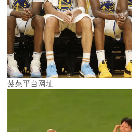
菠菜平台网址