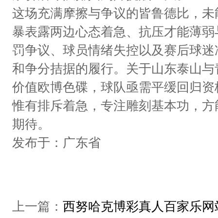
这场充满摩擦与争议的皆鲁德比，未
暴表露两边心态着急、抗压才能薄弱
罚争议、球员情绪失控以及赛后球迷
和争分拮据的履行。关于山东泰山与
价值欧博色碟，球队亟需平缓回归资
惟有排斥着急，专注雕刻基本功，方
期待。
发布于：广东省
上一篇：
西努哈克博彩真人百家乐网站