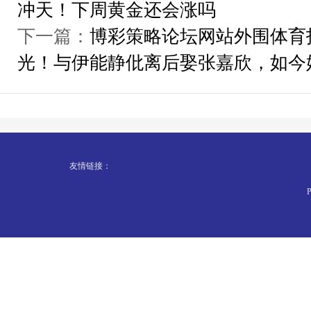
冲天！下周黄金还会涨吗
下一篇：
博彩策略论坛网站外围体育
光！与伊能静仳离后娶张嘉欣，如今
友情链接：
P