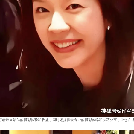
好者带来最佳的博彩体验和收益，同时还提供最专业的博彩攻略和技巧分享，让您在