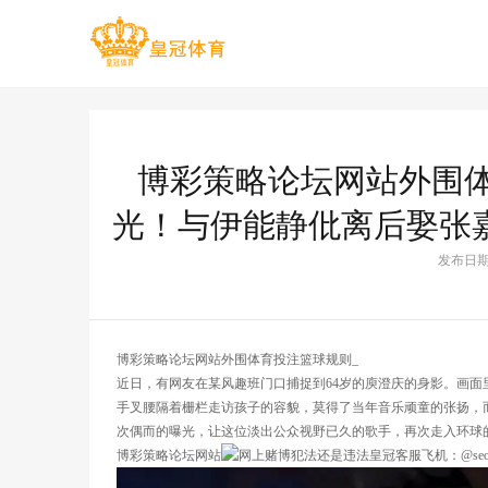
首页
欧洲杯体育下注
亚洲十大体育投注推荐
首页
体育平台推荐
体育下注十大推荐
博彩策略论坛网站外围体
光！与伊能静仳离后娶张
发布日期：
博彩策略论坛网站外围体育投注篮球规则_
近日，有网友在某风趣班门口捕捉到64岁的庾澄庆的身影。画面
手叉腰隔着栅栏走访孩子的容貌，莫得了当年音乐顽童的张扬，
次偶而的曝光，让这位淡出公众视野已久的歌手，再次走入环球
博彩策略论坛网站
皇冠客服飞机：@seo3