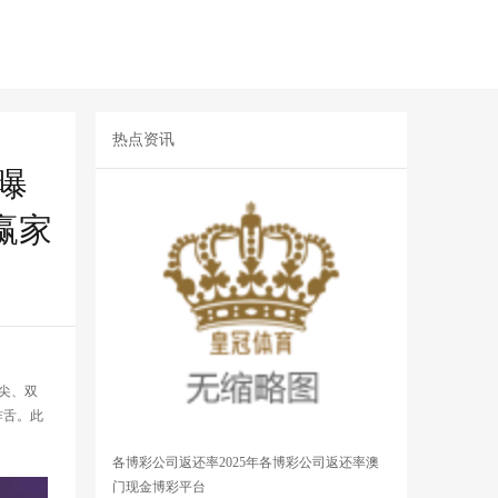
彩平台推荐
百家乐博彩网
欧洲杯哪里下注
热点资讯
曝
赢家
尖、双
咋舌。此
各博彩公司返还率2025年各博彩公司返还率澳
门现金博彩平台