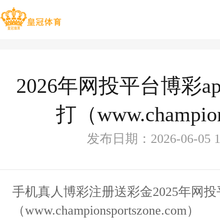
首页
欧洲杯体育下注
亚洲十大体育投注推荐
可靠体育
首页
体育平台推荐
体育下注十大推荐
2026年网投平台博彩
打（www.champion
发布日期：2026-06-05
手机真人博彩注册送彩金2025年网投
（www.championsportszone.com）