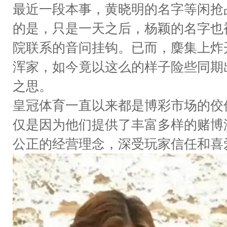
最近一段本事，黄晓明的名字等闲抢
的是，只是一天之后，杨颖的名字也
院联系的音问挂钩。已而，麇集上炸
浑家，如今竟以这么的样子险些同期
之思。
皇冠体育一直以来都是博彩市场的佼
仅是因为他们提供了丰富多样的赌博
公正的经营理念，深受玩家信任和喜