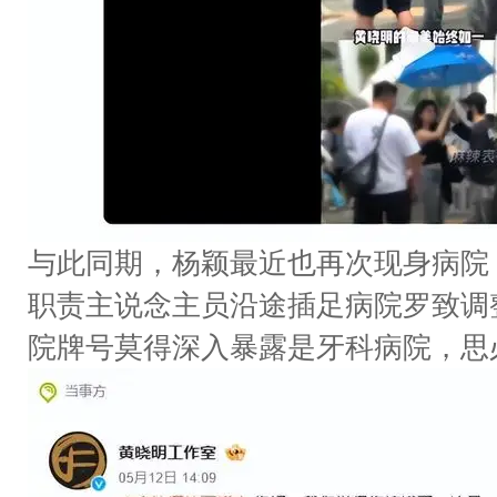
与此同期，杨颖最近也再次现身病院
职责主说念主员沿途插足病院罗致调
院牌号莫得深入暴露是牙科病院，思