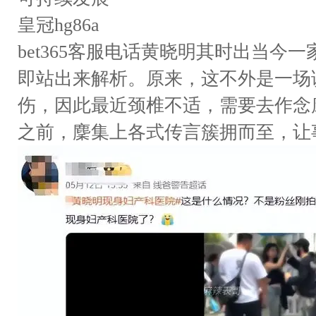
皇冠hg86a
bet365客服电话黄晓明其时出当
即站出来解析。原来，这不外是一场
伤，因此最近颈椎不适，需要去作念
之前，麇集上各式传言簇拥而至，让