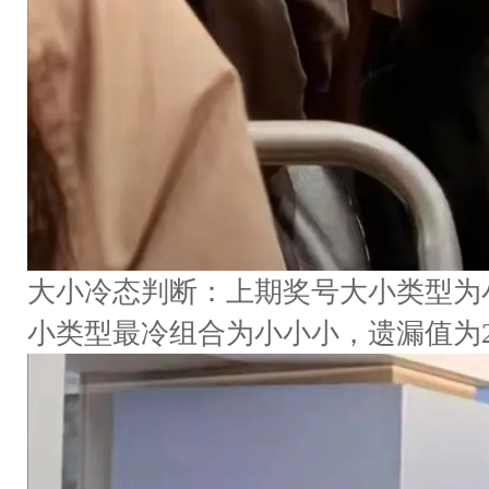
大小冷态判断：上期奖号大小类型为
小类型最冷组合为小小小，遗漏值为