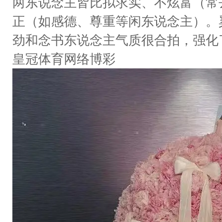
两东说念主皆比拟求实、不炫富（常
正（如感德、尊重等闲东说念主）。
劲和念书东说念主气质很合拍，强化
皇冠体育网络博彩