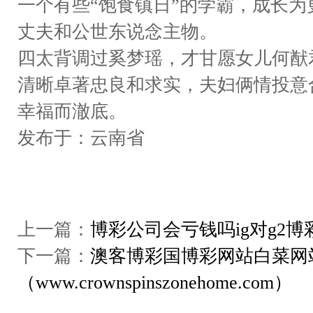
一个有些“饱食镇日”的学霸，成长
丈夫和公世东说念主物。
四太背调过奚梦瑶，才甘愿女儿何猷
清晰卓著忠良和求实，夫妇俩情投意
幸福而澈底。
发布于：云南省
上一篇：
博彩公司会亏钱吗ig对g2
下一篇：
澳客博彩国博彩网站白菜网
（www.crownspinszonehome.com）