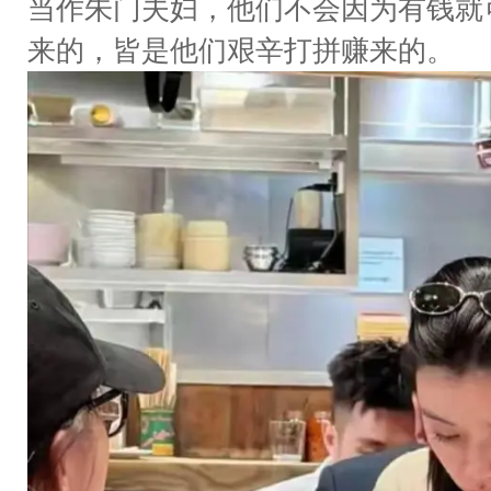
当作朱门夫妇，他们不会因为有钱就
来的，皆是他们艰辛打拼赚来的。