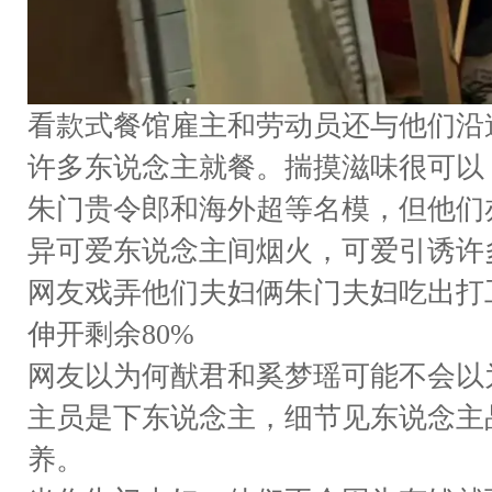
看款式餐馆雇主和劳动员还与他们沿
许多东说念主就餐。揣摸滋味很可以
朱门贵令郎和海外超等名模，但他们
异可爱东说念主间烟火，可爱引诱许
网友戏弄他们夫妇俩朱门夫妇吃出打
伸开剩余80%
网友以为何猷君和奚梦瑶可能不会以
主员是下东说念主，细节见东说念主
养。