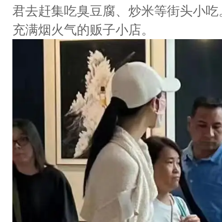
君去赶集吃臭豆腐、炒米等街头小吃
充满烟火气的贩子小店。