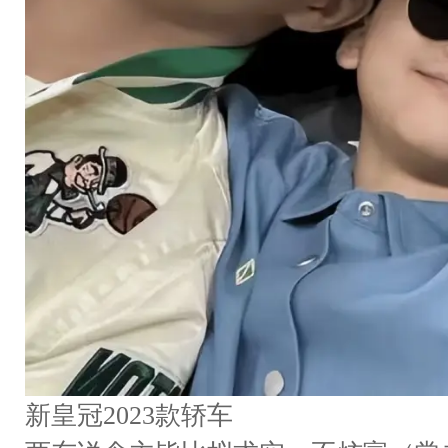
新皇冠2023款轿车