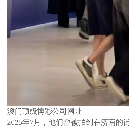
澳门顶级博彩公司网址
2025年7月，他们曾被拍到在济南