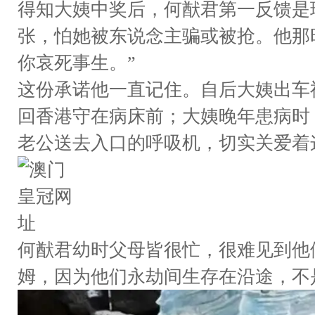
得知大姨中奖后，何猷君第一反馈是
张，怕她被东说念主骗或被抢。他那
你哀死事生。”
这份承诺他一直记住。自后大姨出车
回香港守在病床前；大姨晚年患病时
老公送去入口的呼吸机，切实关爱着
何猷君幼时父母皆很忙，很难见到他
姆，因为他们永劫间生存在沿途，不