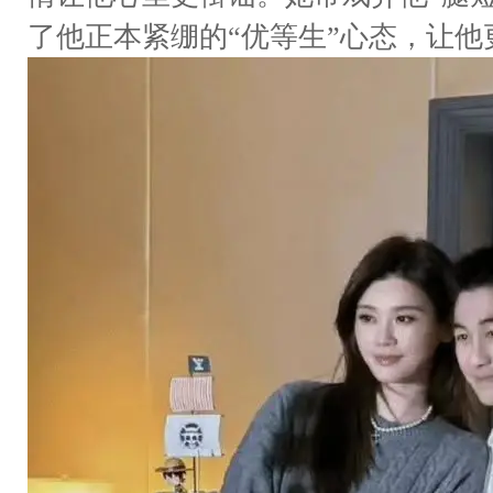
了他正本紧绷的“优等生”心态，让他