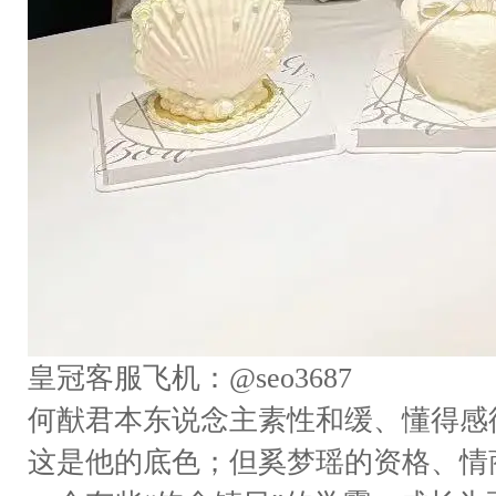
皇冠客服飞机：@seo3687
何猷君本东说念主素性和缓、懂得感
这是他的底色；但奚梦瑶的资格、情