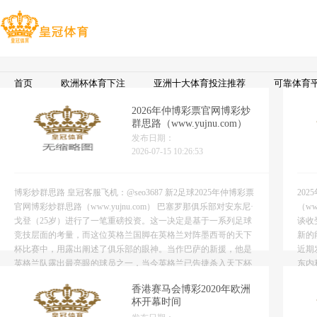
首页
欧洲杯体育下注
亚洲十大体育投注推荐
可靠体育
首页
体育平台推荐
体育下注十大推荐
2026年仲博彩票官网博彩炒
群思路（www.yujnu.com）
发布日期：
2026-07-15 10:26:53
博彩炒群思路 皇冠客服飞机：@seo3687 新2足球2025年仲博彩票
20
官网博彩炒群思路（www.yujnu.com） 巴塞罗那俱乐部对安东尼·
（ww
戈登（25岁）进行了一笔重磅投资。这一决定是基于一系列足球
谈收
竞技层面的考量，而这位英格兰国脚在英格兰对阵墨西哥的天下
新的
杯比赛中，用露出阐述了俱乐部的眼神。当作巴萨的新援，他是
近期
英格兰队露出最亮眼的球员之一，当今英格兰已告捷杀入天下杯
东内
八强。在此前的比赛中，戈登的露...
迈阿
香港赛马会博彩2020年欧洲
杯开幕时间
（www.royaloddshub.com）