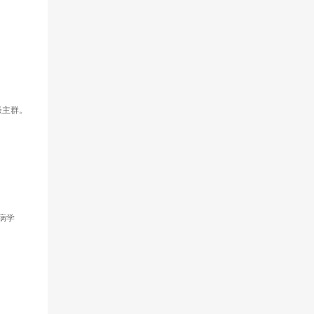
谈主群。
病学