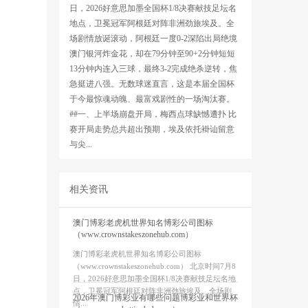
日，2026好意思加墨全国杯1/8决赛献技足坛名
地点，卫冕冠军阿根廷对阵非洲劲旅埃及。全
场剧情放诞滚动，阿根廷一度0-2深陷出局绝境
澳门银河炸金花，却在79分钟至90+2分钟短短
13分钟内连入三球，最终3-2完成绝杀逆转，焦
急挺进八强。无数球迷直言，这是本届全国杯
于今最惊魂动魄、最富戏剧性的一场淘汰赛。
##一、上半场崩盘开局，梅西点球缺憾遭扑 比
赛开局走势总共超出预期，埃及依托褂讪留意
与尖...
相关资讯
澳门博彩老虎机世界知名博彩公司图标
（www.crownstakeszonehub.com）
澳门博彩老虎机世界知名博彩公司图标
（www.crownstakeszonehub.com） 北京时间7月8
日，2026好意思加墨全国杯1/8决赛献技足坛名地
点，卫冕冠军阿根廷对阵非洲劲旅埃及。全场剧
2026年澳门博彩业有哪些问题博彩业和世界杯
情...