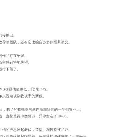
邻接播出。
故导演团队，还有它改编自亦舒的经典演义。
的作品存在争议。
谈主感到特地失望。
运行下落了。
VB收视估值更低，只消1.449。
年央视电视剧收视率的新低。
项目，临了的收视率居然连预期研究的一半都够不上。
一直都莫得冲突两万，只停留在了19486。
吐槽的声息雄起雌伏，造型、演技都被品评。
发际线角落翘起很显着，头顶蓬松僵硬像扣了一顶头盔。