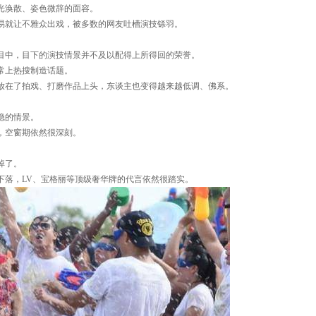
光涣散、姿色微辞的面容。
易就让不雅众出戏，被多数的网友吐槽演技铩羽。
目中，目下的演技情景并不及以配得上所得回的荣誉。
常上热搜制造话题。
放在了拍戏、打磨作品上头，东谈主也变得越来越低调、佛系。
隐的情景。
现，空窗期依然很深刻。
掉了。
下落，LV、宝格丽等顶级奢华牌的代言依然很踏实。