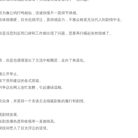
容为像公鸡打鸣相似，语速快慢不一莫得节律感。
肢体很僵硬，目光也很浮泛，莫得感染力，不雅众根底无法代入到剧情中去。
但是没思到反而口碑和工作都出现了问题，思要再行崛起依然很难了。
语，但是也缓缓退出了主流中枢圈层，走向了角落化。
预公开举止。
技下滑所建议的各式质疑。
的争议在网上连忙发酵，引起庸碌温顺。
议自身，并莫得一个东谈主去细腻剧集的履行和剧情。
图剧情发展。
新剧首播热度和收视率一直都很高。
演技却堕入了目光浮泛的逆境。