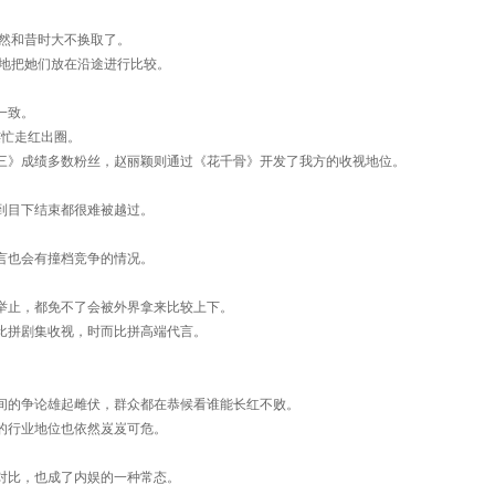
依然和昔时大不换取了。
性地把她们放在沿途进行比较。
一致。
连忙走红出圈。
三》成绩多数粉丝，赵丽颖则通过《花千骨》开发了我方的收视地位。
到目下结束都很难被越过。
言也会有撞档竞争的情况。
举止，都免不了会被外界拿来比较上下。
比拼剧集收视，时而比拼高端代言。
间的争论雄起雌伏，群众都在恭候看谁能长红不败。
的行业地位也依然岌岌可危。
对比，也成了内娱的一种常态。