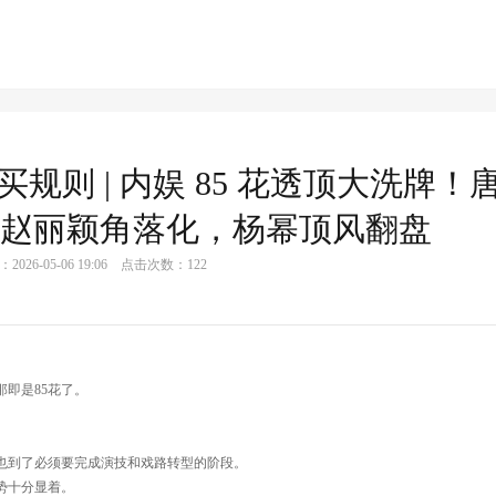
可靠体育平台投注
足球外围投注
体育投注平台
体育博
则 | 内娱 85 花透顶大洗牌！
赵丽颖角落化，杨幂顶风翻盘
026-05-06 19:06 点击次数：122
即是85花了。
也到了必须要完成演技和戏路转型的阶段。
势十分显着。