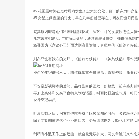
85 花圈层时势在短时辰内发生了宏大的变化，目下的实力排序
85 女星之间圈层的对比，早在几年前就已存在，网友们也习尚
究其原因即是她们出谈时滥觞换取，演艺生计的发展轨迹也大体
几东谈主都是 85 年前后出身的，通过古装仙侠剧、都市偶像剧
杨幂因为《宫锁心玉》而达到流量巅峰，唐嫣凭借《仙剑奇侠传
刘亦菲也有我方的光环，《仙剑奇侠传》、《神雕侠侣》等作品
她们的年纪进出不大，粉丝群体重合度很高，影视资源、商务代
不管是影视脚本的邀约、品牌告白的互助，如故线下前锋盛典的
再加上媒体和文娱平台特意制造话题，时而比拼颜值气质，时而
农行皇冠会员
时辰深刻之后，网友们也就养成了比较贪图的习尚，各式粉丝之
除了文娱圈荣达代小花不断自大，势头凶猛以外，85花正本踏实
稍稍有小数工作上的迂曲，就会被无尽扩大，网友拿她们来作念