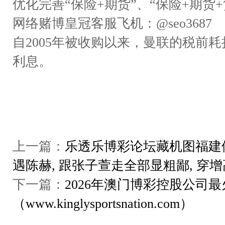
优化完善“保险+期货”、“保险+期货
网络赌博皇冠客服飞机：@seo3687
自2005年被收购以来，曼联的税前耗
利息。
上一篇：
乐透乐博彩论坛藏机图福建体
遇陈赫, 跟张子萱走全部显粗鄙, 穿
下一篇：
2026年澳门博彩控股公司
（www.kinglysportsnation.com）