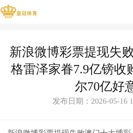
首页
欧洲杯体育下注
亚洲十大体育投注推荐
可靠体育
首页
体育平台推荐
体育下注十大推荐
新浪微博彩票提现失败澳
格雷泽家眷7.9亿镑
尔70亿好
发布日期：2026-05-16