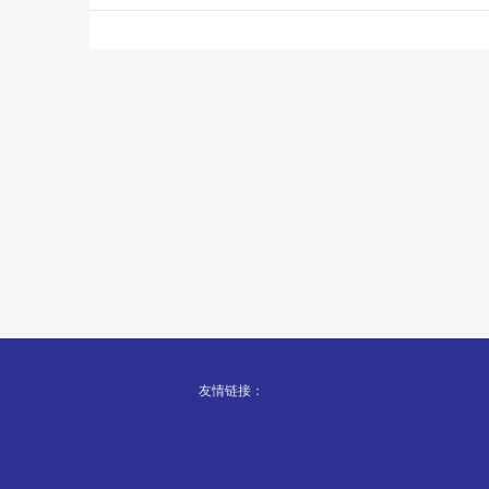
友情链接：