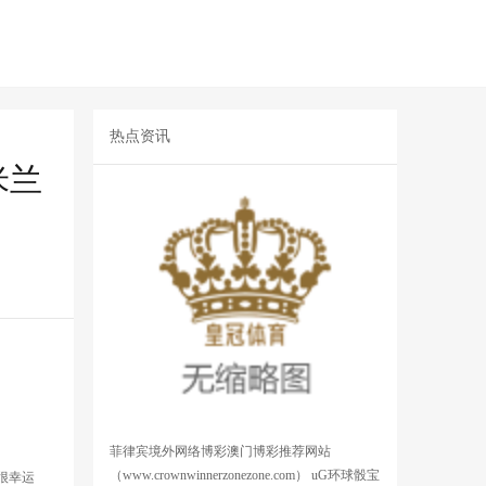
彩平台推荐
百家乐博彩网
欧洲杯哪里下注
热点资讯
米兰
菲律宾境外网络博彩澳门博彩推荐网站
。
（www.crownwinnerzonezone.com） uG环球骰宝
很幸运