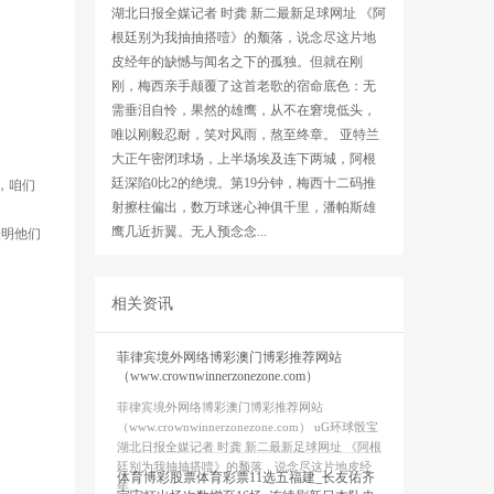
湖北日报全媒记者 时龚 新二最新足球网址 《阿
根廷别为我抽抽搭噎》的颓落，说念尽这片地
皮经年的缺憾与闻名之下的孤独。但就在刚
刚，梅西亲手颠覆了这首老歌的宿命底色：无
需垂泪自怜，果然的雄鹰，从不在窘境低头，
唯以刚毅忍耐，笑对风雨，熬至终章。 亚特兰
大正午密闭球场，上半场埃及连下两城，阿根
廷深陷0比2的绝境。第19分钟，梅西十二码推
，咱们
射擦柱偏出，数万球迷心神俱千里，潘帕斯雄
鹰几近折翼。无人预念念...
表明他们
相关资讯
菲律宾境外网络博彩澳门博彩推荐网站
（www.crownwinnerzonezone.com）
菲律宾境外网络博彩澳门博彩推荐网站
（www.crownwinnerzonezone.com） uG环球骰宝
湖北日报全媒记者 时龚 新二最新足球网址 《阿根
廷别为我抽抽搭噎》的颓落，说念尽这片地皮经
体育博彩股票体育彩票11选五福建_长友佑齐
年...