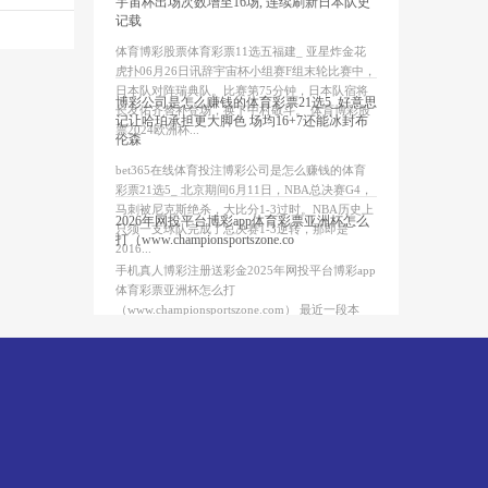
宇宙杯出场次数增至16场, 连续刷新日本队史
记载
体育博彩股票体育彩票11选五福建_ 亚星炸金花
虎扑06月26日讯辞宇宙杯小组赛F组末轮比赛中，
日本队对阵瑞典队。比赛第75分钟，日本队宿将
博彩公司是怎么赚钱的体育彩票21选5_好意思
长友佑齐替补登场，换下中村敬斗。 体育博彩股
记让哈珀承担更大脚色 场均16+7还能冰封布
票2024欧洲杯...
伦森
bet365在线体育投注博彩公司是怎么赚钱的体育
彩票21选5_ 北京期间6月11日，NBA总决赛G4，
马刺被尼克斯绝杀，大比分1-3过时。NBA历史上
2026年网投平台博彩app体育彩票亚洲杯怎么
只须一支球队完成了总决赛1-3逆转，那即是
打（www.championsportszone.co
2016...
手机真人博彩注册送彩金2025年网投平台博彩app
体育彩票亚洲杯怎么打
（www.championsportszone.com） 最近一段本
事，黄晓明的名字等闲抢占热搜榜，引起了不小
的关怀。可巧的是，只...