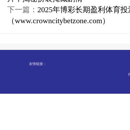
下一篇：
2025年博彩长期盈利体育投
（www.crowncitybetzone.com）
友情链接：
P