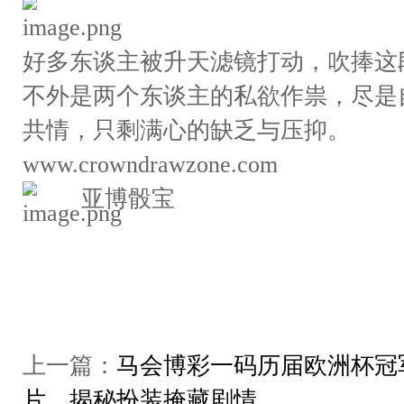
好多东谈主被升天滤镜打动，吹捧这
不外是两个东谈主的私欲作祟，尽是
共情，只剩满心的缺乏与压抑。
www.crowndrawzone.com
亚博骰宝
上一篇：
马会博彩一码历届欧洲杯冠
片，揭秘扮装掩藏剧情