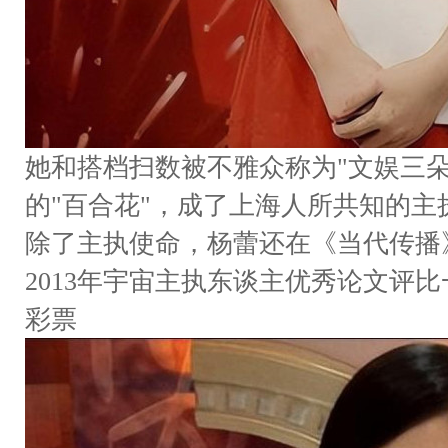
她和搭档扫数被不雅众称为"文娱三
的"百合花"，成了上海人所共知的主
除了主执使命，杨蕾还在《当代传播
2013年宇宙主执东谈主优秀论文评
彩票