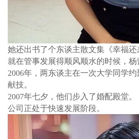
她还出书了个东谈主散文集《幸福还
就在管事发展得顺风顺水的时候，杨
2006年，两东谈主在一次大学同学
献技。
2007年七夕，他们步入了婚配殿堂
公司正处于快速发展阶段。