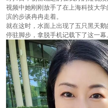
视频中她刚刚放手了在上海科技大学
滨的步谈冉冉走着。
就在这时，水面上出现了五只黑天鹅
停驻脚步，拿脱手机记载下了这一幕