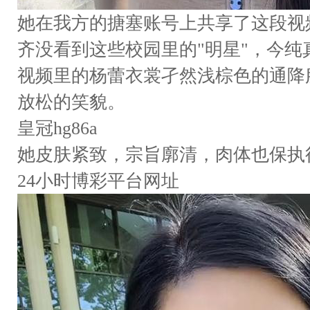
她在我方的搪塞账号上共享了这段视
齐没看到这些校园里的"明星"，今纯
视频里的杨蕾衣裳孑然浅棕色的通降
放松的笑貌。
皇冠hg86a
她皮肤紧致，宗旨廓清，肉体也保执
24小时博彩平台网址