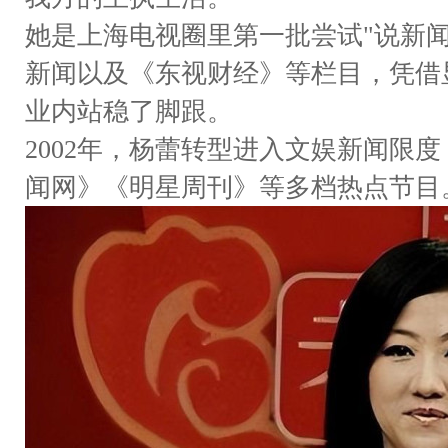
她是上海电视圈里第一批尝试"说新
新闻以及《东视财经》等栏目，凭借
业内站稳了脚跟。
2002年，杨蕾转型进入文娱新闻限
闻网》《明星周刊》等多档热点节目