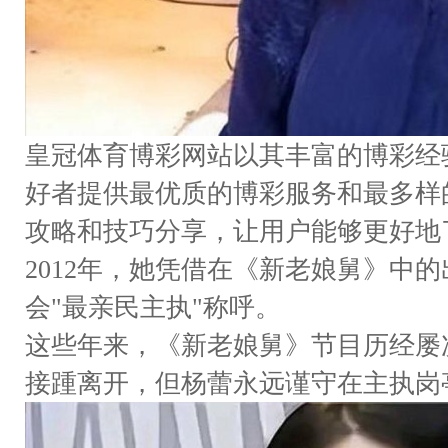
皇冠体育博彩网站以其丰富的博彩经
好者提供最优质的博彩服务和最多样
攻略和技巧分享，让用户能够更好地
2012年，她凭借在《新老娘舅》中
会"最亲民主执"称呼。
这些年来，《新老娘舅》节目历经屡
接踵离开，但杨蕾永远谨守在主执岗