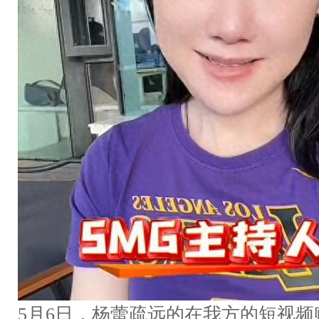
5月6日，杨蕾疏远的在我方的短视