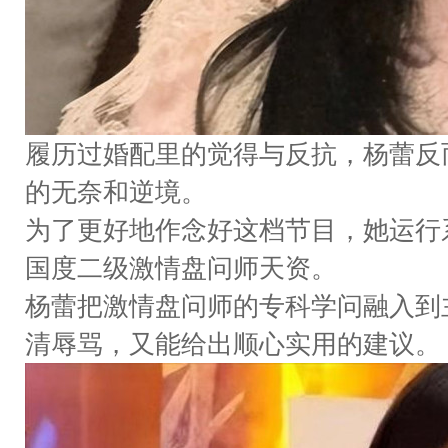
履历过婚配里的觉得与反抗，杨蕾反
的无奈和逆境。
为了更好地作念好这档节目，她运行
国度二级激情盘问师天资。
杨蕾把激情盘问师的专科学问融入到
清辱骂，又能给出顺心实用的建议。