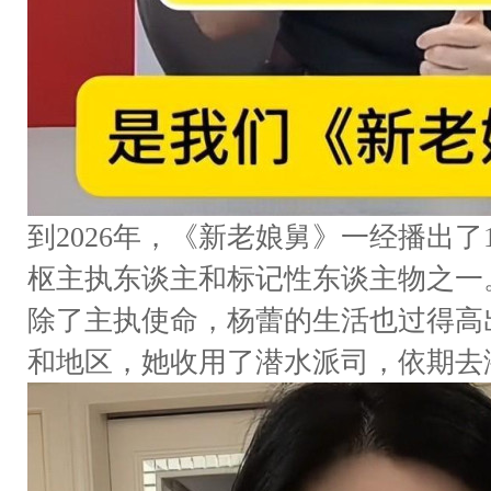
到2026年，《新老娘舅》一经播出
枢主执东谈主和标记性东谈主物之一
除了主执使命，杨蕾的生活也过得高
和地区，她收用了潜水派司，依期去