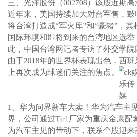
三、光洋股份（002708）该股近期
近年来，美国持续加大对台军售，鼓
将台湾打造成“军火库”和“豪猪”，
国际环境和即将到来的台湾地区选举
此，中国台湾网记者专访了外交学院
由于2018年的世界杯表现出色，西班
上再次成为球迷们关注的焦点。
1、华为问界新车大卖！华为汽车主
界，公司通过Tir1厂家为重庆金康
为汽车主见的带动下，联系个股迎来