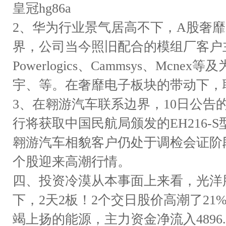
皇冠hg86a
2、华为行业景气居高不下，A股奢
界，公司当今照旧配合的模组厂客户
Powerlogics、Cammsys、Mc
宇、等。在奢靡电子板块的带动下，
3、在翱游汽车联系边界，10日公告
行将获取中国民航局颁发的EH216-
翱游汽车相貌客户仍处于调检会证阶
个股迎来高潮行情。
四、投资冷漠从本事面上来看，光洋股
下，2天2板！2个交日股价高潮了21
竭上扬的能源，主力资金净流入489